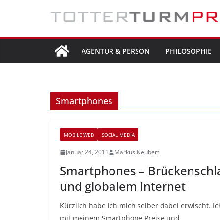
Zum
Inhalt
springen
AGENTUR & PERSON
PHILOSOPHIE
Smartphones
MOBILE WEB
SOCIAL MEDIA
Januar 24, 2011
Markus Neubert
Smartphones – Brückenschl
und globalem Internet
Kürzlich habe ich mich selber dabei erwischt. 
mit meinem Smartphone Preise und