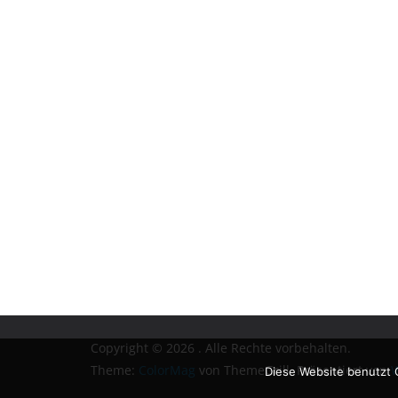
Copyright © 2026
. Alle Rechte vorbehalten.
Theme:
ColorMag
von ThemeGrill. Präsentiert von
W
Diese Website benutzt 