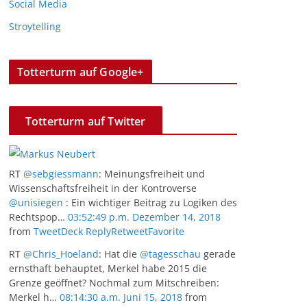
Social Media
Stroytelling
Totterturm auf Google+
Totterturm auf Twitter
RT
@sebgiessmann
: Meinungsfreiheit und
Wissenschaftsfreiheit in der Kontroverse
@unisiegen
: Ein wichtiger Beitrag zu Logiken des
Rechtspop…
03:52:49 p.m. Dezember 14, 2018
from
TweetDeck
Reply
Retweet
Favorite
RT
@Chris_Hoeland
: Hat die
@tagesschau
gerade
ernsthaft behauptet, Merkel habe 2015 die
Grenze geöffnet? Nochmal zum Mitschreiben:
Merkel h…
08:14:30 a.m. Juni 15, 2018
from