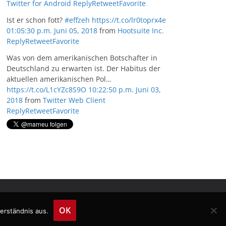
Twitter for Android
Reply
Retweet
Favorite
Ist er schon fott?
#effzeh
https://t.co/lr0toprx4e
01:05:30 p.m. Juni 05, 2018
from
Hootsuite Inc.
Reply
Retweet
Favorite
Was von dem amerikanischen Botschafter in
Deutschland zu erwarten ist. Der Habitus der
aktuellen amerikanischen Pol…
https://t.co/L1cYZc8S9O
10:22:50 p.m. Juni 03,
2018
from
Twitter Web Client
Reply
Retweet
Favorite
OK
erständnis aus.