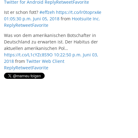
Twitter for Android
Reply
Retweet
Favorite
Ist er schon fott?
#effzeh
https://t.co/lr0toprx4e
01:05:30 p.m. Juni 05, 2018
from
Hootsuite Inc.
Reply
Retweet
Favorite
Was von dem amerikanischen Botschafter in
Deutschland zu erwarten ist. Der Habitus der
aktuellen amerikanischen Pol…
https://t.co/L1cYZc8S9O
10:22:50 p.m. Juni 03,
2018
from
Twitter Web Client
Reply
Retweet
Favorite