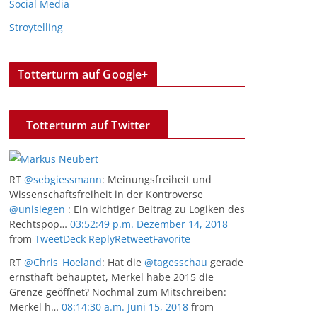
Social Media
Stroytelling
Totterturm auf Google+
Totterturm auf Twitter
RT
@sebgiessmann
: Meinungsfreiheit und
Wissenschaftsfreiheit in der Kontroverse
@unisiegen
: Ein wichtiger Beitrag zu Logiken des
Rechtspop…
03:52:49 p.m. Dezember 14, 2018
from
TweetDeck
Reply
Retweet
Favorite
RT
@Chris_Hoeland
: Hat die
@tagesschau
gerade
ernsthaft behauptet, Merkel habe 2015 die
Grenze geöffnet? Nochmal zum Mitschreiben:
Merkel h…
08:14:30 a.m. Juni 15, 2018
from