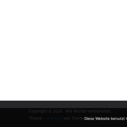
Copyright © 2026
. Alle Rechte vorbehalten.
Theme:
ColorMag
von ThemeGrill. Präsentiert von
W
Diese Website benutzt 