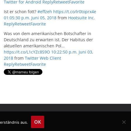
Twitter for Android
Reply
Retweet
Favorite
Ist er schon fott?
#effzeh
https://t.co/lr0toprx4e
01:05:30 p.m. Juni 05, 2018
from
Hootsuite Inc.
Reply
Retweet
Favorite
Was von dem amerikanischen Botschafter in
Deutschland zu erwarten ist. Der Habitus der
aktuellen amerikanischen Pol…
https://t.co/L1cYZc8S9O
10:22:50 p.m. Juni 03,
2018
from
Twitter Web Client
Reply
Retweet
Favorite
OK
erständnis aus.