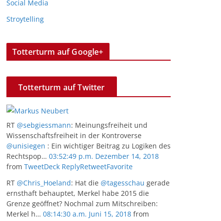
Social Media
Stroytelling
Totterturm auf Google+
Totterturm auf Twitter
RT
@sebgiessmann
: Meinungsfreiheit und
Wissenschaftsfreiheit in der Kontroverse
@unisiegen
: Ein wichtiger Beitrag zu Logiken des
Rechtspop…
03:52:49 p.m. Dezember 14, 2018
from
TweetDeck
Reply
Retweet
Favorite
RT
@Chris_Hoeland
: Hat die
@tagesschau
gerade
ernsthaft behauptet, Merkel habe 2015 die
Grenze geöffnet? Nochmal zum Mitschreiben:
Merkel h…
08:14:30 a.m. Juni 15, 2018
from