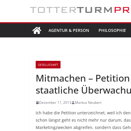
Zum
Inhalt
springen
AGENTUR & PERSON
PHILOSOPHIE
GESELLSCHAFT
Mitmachen – Petition
staatliche Überwach
Dezember 11, 2013
Markus Neubert
Ich habe die Petition unterzeichnet, weil ich 
schon längst geht es nicht mehr nur darum, da
Marketingzwecken abgreifen, sondern dass Gehe