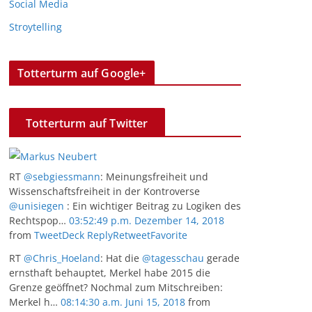
Social Media
Stroytelling
Totterturm auf Google+
Totterturm auf Twitter
RT
@sebgiessmann
: Meinungsfreiheit und
Wissenschaftsfreiheit in der Kontroverse
@unisiegen
: Ein wichtiger Beitrag zu Logiken des
Rechtspop…
03:52:49 p.m. Dezember 14, 2018
from
TweetDeck
Reply
Retweet
Favorite
RT
@Chris_Hoeland
: Hat die
@tagesschau
gerade
ernsthaft behauptet, Merkel habe 2015 die
Grenze geöffnet? Nochmal zum Mitschreiben:
Merkel h…
08:14:30 a.m. Juni 15, 2018
from