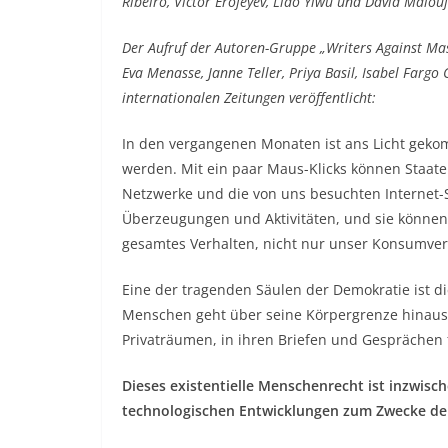
Ribeiro, Victor Erofeyev, Liao Yiwu und David Malouf
Der Aufruf der Autoren-Gruppe „Writers Against Mass 
Eva Menasse, Janne Teller, Priya Basil, Isabel Farg
internationalen Zeitungen veröffentlicht:
In den vergangenen Monaten ist ans Licht gek
werden. Mit ein paar Maus-Klicks können Staate
Netzwerke und die von uns besuchten Internet-
Überzeugungen und Aktivitäten, und sie können
gesamtes Verhalten, nicht nur unser Konsumver
Eine der tragenden Säulen der Demokratie ist d
Menschen geht über seine Körpergrenze hinaus
Privaträumen, in ihren Briefen und Gesprächen 
Dieses existentielle Menschenrecht ist inzwisch
technologischen Entwicklungen zum Zwecke d