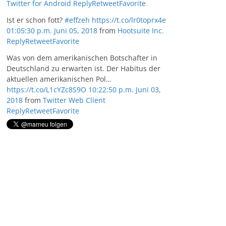
Twitter for Android
Reply
Retweet
Favorite
Ist er schon fott?
#effzeh
https://t.co/lr0toprx4e
01:05:30 p.m. Juni 05, 2018
from
Hootsuite Inc.
Reply
Retweet
Favorite
Was von dem amerikanischen Botschafter in
Deutschland zu erwarten ist. Der Habitus der
aktuellen amerikanischen Pol…
https://t.co/L1cYZc8S9O
10:22:50 p.m. Juni 03,
2018
from
Twitter Web Client
Reply
Retweet
Favorite