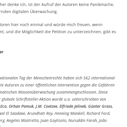
her denke ich, ist der Aufruf der Autoren keine Panikmache,
ernden digitalen Überwachung.
utoren hier noch einmal und würde mich freuen, wenn
, und die Möglichkeit die Petition zu unterzeichnen, gibt es
er
nationalen Tag der Menschenrechte haben sich 562 international
e Autoren zu einer öffentlichen Intervention gegen die Gefahren
ematischen Massenüberwachung zusammengeschlossen.
Diese
 globale Schriftsteller-Aktion wurde u.a. unterschrieben von
co, Orhan Pamuk, J.M. Coetzee, Elfriede Jelinek, Günter Grass,
wal El Saadawi, Arundhati Roy, Henning Mankell, Richard Ford,
erg, Angeles Mastretta, Juan Goytisolo, Nuruddin Farah, João