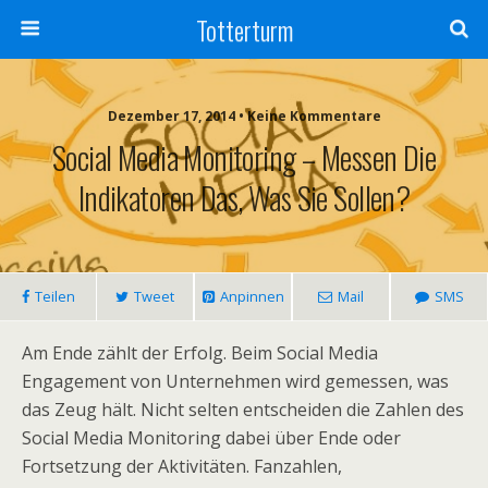
Totterturm
Dezember 17, 2014 • Keine Kommentare
Social Media Monitoring – Messen Die
Indikatoren Das, Was Sie Sollen?
Teilen
Tweet
Anpinnen
Mail
SMS
Am Ende zählt der Erfolg. Beim Social Media
Engagement von Unternehmen wird gemessen, was
das Zeug hält. Nicht selten entscheiden die Zahlen des
Social Media Monitoring dabei über Ende oder
Fortsetzung der Aktivitäten. Fanzahlen,