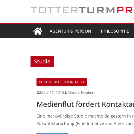
Zum
Inhalt
springen
AGENTUR & PERSON
PHILOSOPHIE
Studie
GESELLSCHAFT
SOCIAL MEDIA
März 17, 2010
Markus Neubert
Medienflut fördert Kontakta
Eine merkwürdige Studie machte da gestern in m
Zukunftsforschung (Eine Initiative von American