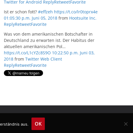
Twitter for Android
Reply
Retweet
Favorite
Ist er schon fott?
#effzeh
https://t.co/lr0toprx4e
01:05:30 p.m. Juni 05, 2018
from
Hootsuite Inc.
Reply
Retweet
Favorite
Was von dem amerikanischen Botschafter in
Deutschland zu erwarten ist. Der Habitus der
aktuellen amerikanischen Pol…
https://t.co/L1cYZc8S9O
10:22:50 p.m. Juni 03,
2018
from
Twitter Web Client
Reply
Retweet
Favorite
OK
erständnis aus.