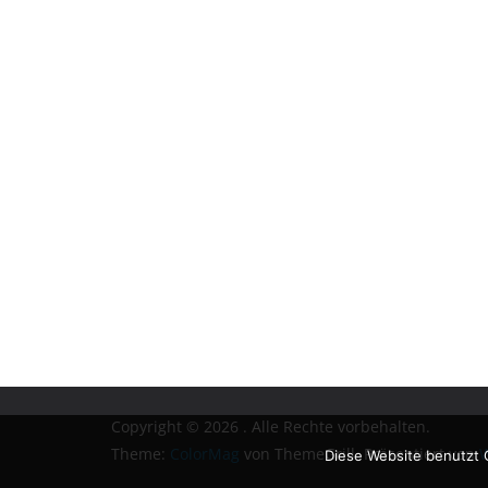
Copyright © 2026
. Alle Rechte vorbehalten.
Theme:
ColorMag
von ThemeGrill. Präsentiert von
W
Diese Website benutzt 