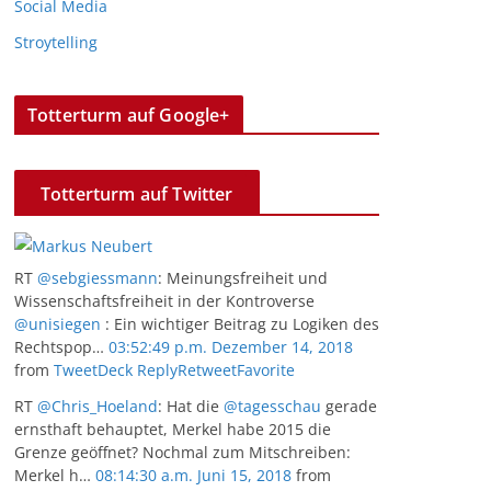
Social Media
Stroytelling
Totterturm auf Google+
Totterturm auf Twitter
RT
@sebgiessmann
: Meinungsfreiheit und
Wissenschaftsfreiheit in der Kontroverse
@unisiegen
: Ein wichtiger Beitrag zu Logiken des
Rechtspop…
03:52:49 p.m. Dezember 14, 2018
from
TweetDeck
Reply
Retweet
Favorite
RT
@Chris_Hoeland
: Hat die
@tagesschau
gerade
ernsthaft behauptet, Merkel habe 2015 die
Grenze geöffnet? Nochmal zum Mitschreiben:
Merkel h…
08:14:30 a.m. Juni 15, 2018
from