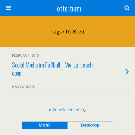
Totterturm
Tags › FC-Brett
FEBRUAR 1, 2010
Social Media im Fußball – Viel Luft nach
oben
6 ANTWORTEN
Zum Seitenanfang
Mobil
Desktop