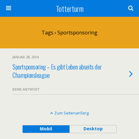
Totterturm
Tags › Sportsponsoring
JANUAR 28, 2014
Sportsponsoring – Es gibt Leben abseits der
Championsleague
KEINE ANTWORT
Zum Seitenanfang
Mobil
Desktop