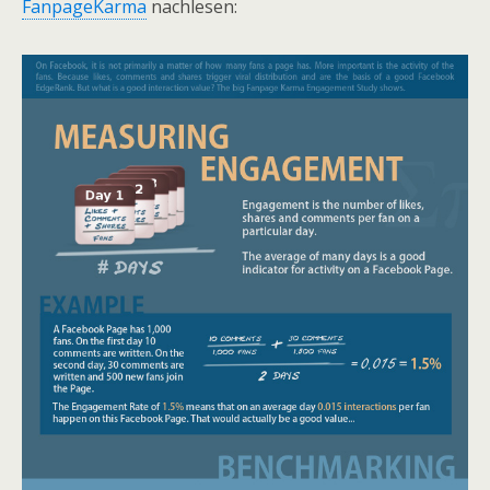
FanpageKarma
nachlesen: