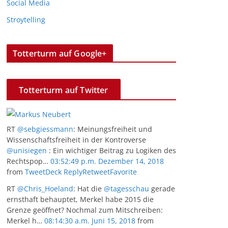
Social Media
Stroytelling
Totterturm auf Google+
Totterturm auf Twitter
RT
@sebgiessmann
: Meinungsfreiheit und
Wissenschaftsfreiheit in der Kontroverse
@unisiegen
: Ein wichtiger Beitrag zu Logiken des
Rechtspop…
03:52:49 p.m. Dezember 14, 2018
from
TweetDeck
Reply
Retweet
Favorite
RT
@Chris_Hoeland
: Hat die
@tagesschau
gerade
ernsthaft behauptet, Merkel habe 2015 die
Grenze geöffnet? Nochmal zum Mitschreiben:
Merkel h…
08:14:30 a.m. Juni 15, 2018
from