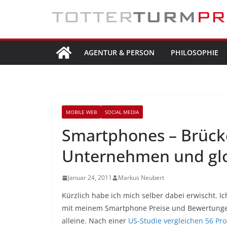
Zum
Inhalt
springen
AGENTUR & PERSON
PHILOSOPHIE
MOBILE WEB
SOCIAL MEDIA
Smartphones – Brück
Unternehmen und glo
Januar 24, 2011
Markus Neubert
Kürzlich habe ich mich selber dabei erwischt. 
mit meinem Smartphone Preise und Bewertungen 
alleine. Nach einer
US-Studie vergleichen 56 Pr