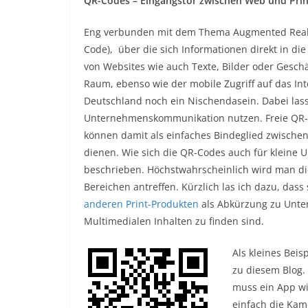
QR-Codes – Eingangstor zwischen Web und Prin
Eng verbunden mit dem Thema Augmented Reali
Code), über die sich Informationen direkt in d
von Websites wie auch Texte, Bilder oder Gesch
Raum, ebenso wie der mobile Zugriff auf das Inte
Deutschland noch ein Nischendasein. Dabei lasse
Unternehmenskommunikation nutzen. Freie QR-G
können damit als einfaches Bindeglied zwischen
dienen. Wie sich die QR-Codes auch für kleine
beschrieben. Höchstwahrscheinlich wird man die
Bereichen antreffen. Kürzlich las ich dazu, dass 
anderen Print-Produkten
als Abkürzung zu Unt
Multimedialen Inhalten zu finden sind.
Als kleines Bei
zu diesem Blog.
muss ein App wie
einfach die Kam