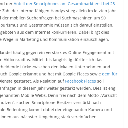
land der
Anteil der Smartphones am Gesamtmarkt erst bei 23
e Zahl der internetfähigen Handys stieg allein im letzten Jahr
hl der mobilen Suchanfragen bei Suchmaschinen um 50
 Tourismus und Gastronomie müssen sich darauf einstellen,
Angeboten aus dem Internet konkurrieren. Dabei birgt dies
ue Wege in Marketing und Kommunikation einzuschlagen.
 Handel häufig gegen ein verstärktes Online-Engagement mit
Aktionsradius. Mittel- bis langfristig dürfte sich das
scheidende Lücke zwischen den lokalen Unternehmen und
auch Google erkannt und hat mit Google Places sowie
dem für
ienste gestartet. Als Reaktion auf
Facebook Places
soll
nfragen in diesem Jahr weiter gestärkt werden. Dies ist eng
genannten Mobile Webs. Denn frei nach dem Motto „Vorsicht
utzen“, suchen Smartphone-Besitzer verstärkt nach
trale Bedeutung kommt dabei der eingebauten Kamera und
tionen aus nächster Umgebung stark vereinfachen.