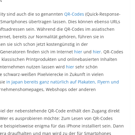
t
ty sind auch die so genannten
QR-Codes
(Quick-Response-
ie Smartphones übertragen lassen. Dies können ebenso URLs
äftsadressen sein. Während die QR-Codes im asiatischen
rnet, bereits zur Normalität gehören, führen sie in
n sie sich schon jetzt kostengünstig in der
eneratoren finden sich im Internet
hier
und
hier
. QR-Codes
 klassischen Printprodukten und onlinebasierten Inhalten
 Unternehmen nutzen lassen wird
hier
sehr schön
 schwarz-weißen Pixelvierecke in Zukunft in vielen
sie
in Japan bereits ganz natürlich auf Plakaten, Flyern und
ernehmenshomepages, Webshops oder anderen
spiel der nebenstehende QR-Code enthält den Zugang direkt
 Wer es ausprobieren möchte: Zum Lesen von QR-Codes
 beispielsweise enigma für das iPhone installiert sein. Dann
era draufhalten und man wird zu der für Smartphones