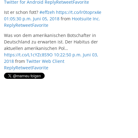
Twitter for Android
Reply
Retweet
Favorite
Ist er schon fott?
#effzeh
https://t.co/lr0toprx4e
01:05:30 p.m. Juni 05, 2018
from
Hootsuite Inc.
Reply
Retweet
Favorite
Was von dem amerikanischen Botschafter in
Deutschland zu erwarten ist. Der Habitus der
aktuellen amerikanischen Pol…
https://t.co/L1cYZc8S9O
10:22:50 p.m. Juni 03,
2018
from
Twitter Web Client
Reply
Retweet
Favorite