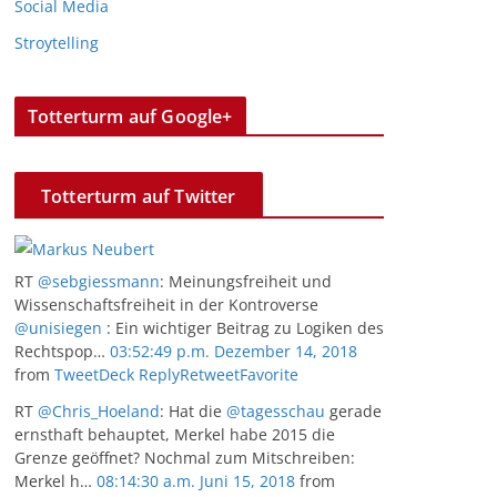
Social Media
Stroytelling
Totterturm auf Google+
Totterturm auf Twitter
RT
@sebgiessmann
: Meinungsfreiheit und
Wissenschaftsfreiheit in der Kontroverse
@unisiegen
: Ein wichtiger Beitrag zu Logiken des
Rechtspop…
03:52:49 p.m. Dezember 14, 2018
from
TweetDeck
Reply
Retweet
Favorite
RT
@Chris_Hoeland
: Hat die
@tagesschau
gerade
ernsthaft behauptet, Merkel habe 2015 die
Grenze geöffnet? Nochmal zum Mitschreiben:
Merkel h…
08:14:30 a.m. Juni 15, 2018
from