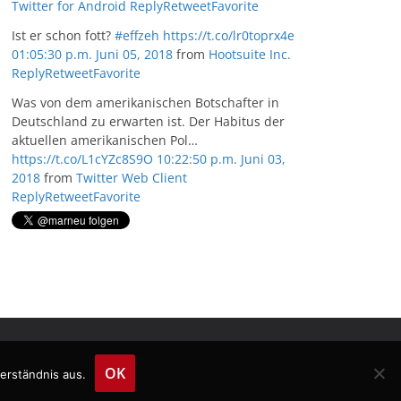
Twitter for Android
Reply
Retweet
Favorite
Ist er schon fott?
#effzeh
https://t.co/lr0toprx4e
01:05:30 p.m. Juni 05, 2018
from
Hootsuite Inc.
Reply
Retweet
Favorite
Was von dem amerikanischen Botschafter in
Deutschland zu erwarten ist. Der Habitus der
aktuellen amerikanischen Pol…
https://t.co/L1cYZc8S9O
10:22:50 p.m. Juni 03,
2018
from
Twitter Web Client
Reply
Retweet
Favorite
OK
erständnis aus.