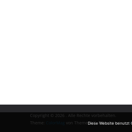
Copyright © 2026
. Alle Rechte vorbehalten.
Theme:
ColorMag
von ThemeGrill. Präsentiert von
W
Diese Website benutzt 