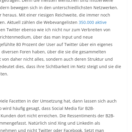
ergetragen. Denn die meisten Menschen sind mittlerweile
ondern bewegen sich in den unterschiedlichsten Netzwerken.
 heraus. Mit einer riesigen Reichweite, die immer noch
nen. Aktuell zählen die Webevangelisten
350.000 aktive
tzen Twitter ebenso wie ich nicht nur zum Verbreiten von
chrichtenmedium, über das man Input und neue
gefühlte 80 Prozent der User auf Twitter über ein eigenes
 diversen Foren haben, über die sie die gesammelten
t von daher nicht alles, sondern auch deren Struktur und
eutet dies, dass ihre Sichtbarkeit im Netz steigt und sie die
ten.
ele Facetten in der Umsetzung hat, dann lassen sich auch
o wird häufig gesagt, dass Social Media für B2B-
e Kunden dort nicht erreichen. Die Ressentiments der B2B-
mengefasst. Natürlich sind Xing und LinkedIn als
rnehmen und nicht Twitter oder Facebook. Setzt man