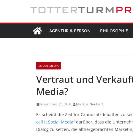
Zum
Inhalt
springen
AGENTUR & PERSON
PHILOSOPHIE
SOCIAL MEDIA
Vertraut und Verkauft
Media?
November 25, 2010
Markus Neubert
Es scheint die Zeit für Grundsatzdebatten zu se
call it Social Media“
darüber, dass die Unternehme
Dialog zu setzen, die althergebrachten Market