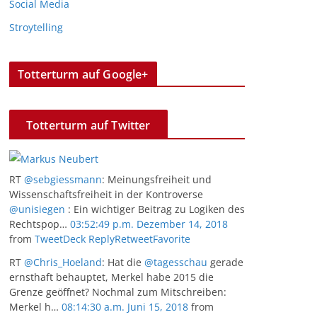
Social Media
Stroytelling
Totterturm auf Google+
Totterturm auf Twitter
RT
@sebgiessmann
: Meinungsfreiheit und
Wissenschaftsfreiheit in der Kontroverse
@unisiegen
: Ein wichtiger Beitrag zu Logiken des
Rechtspop…
03:52:49 p.m. Dezember 14, 2018
from
TweetDeck
Reply
Retweet
Favorite
RT
@Chris_Hoeland
: Hat die
@tagesschau
gerade
ernsthaft behauptet, Merkel habe 2015 die
Grenze geöffnet? Nochmal zum Mitschreiben:
Merkel h…
08:14:30 a.m. Juni 15, 2018
from