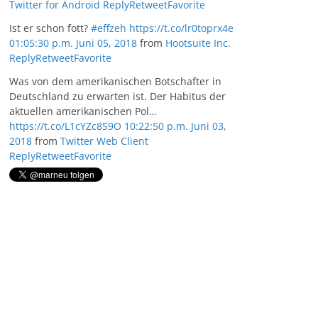
Twitter for Android
Reply
Retweet
Favorite
Ist er schon fott?
#effzeh
https://t.co/lr0toprx4e
01:05:30 p.m. Juni 05, 2018
from
Hootsuite Inc.
Reply
Retweet
Favorite
Was von dem amerikanischen Botschafter in
Deutschland zu erwarten ist. Der Habitus der
aktuellen amerikanischen Pol…
https://t.co/L1cYZc8S9O
10:22:50 p.m. Juni 03,
2018
from
Twitter Web Client
Reply
Retweet
Favorite