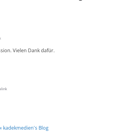
k
ion. Vielen Dank dafür.
link
 « kadekmedien's Blog