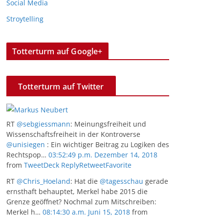
Social Media
Stroytelling
Totterturm auf Google+
Totterturm auf Twitter
RT
@sebgiessmann
: Meinungsfreiheit und
Wissenschaftsfreiheit in der Kontroverse
@unisiegen
: Ein wichtiger Beitrag zu Logiken des
Rechtspop…
03:52:49 p.m. Dezember 14, 2018
from
TweetDeck
Reply
Retweet
Favorite
RT
@Chris_Hoeland
: Hat die
@tagesschau
gerade
ernsthaft behauptet, Merkel habe 2015 die
Grenze geöffnet? Nochmal zum Mitschreiben:
Merkel h…
08:14:30 a.m. Juni 15, 2018
from