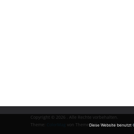
Copyright © 2026
. Alle Rechte vorbehalten.
Theme:
ColorMag
von ThemeGrill. Präsentiert von
W
Diese Website benutzt 