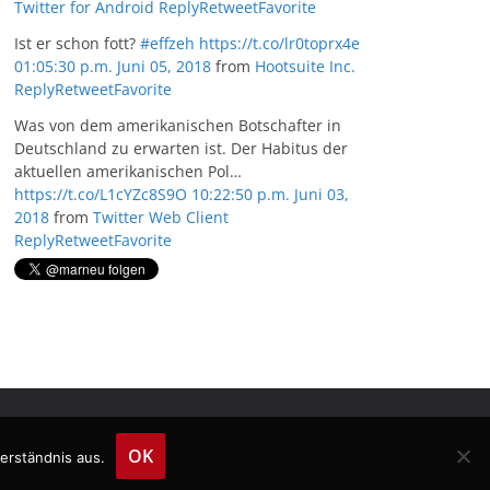
Twitter for Android
Reply
Retweet
Favorite
Ist er schon fott?
#effzeh
https://t.co/lr0toprx4e
01:05:30 p.m. Juni 05, 2018
from
Hootsuite Inc.
Reply
Retweet
Favorite
Was von dem amerikanischen Botschafter in
Deutschland zu erwarten ist. Der Habitus der
aktuellen amerikanischen Pol…
https://t.co/L1cYZc8S9O
10:22:50 p.m. Juni 03,
2018
from
Twitter Web Client
Reply
Retweet
Favorite
OK
erständnis aus.