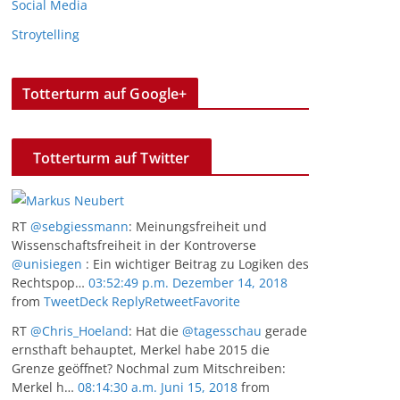
Social Media
Stroytelling
Totterturm auf Google+
Totterturm auf Twitter
RT
@sebgiessmann
: Meinungsfreiheit und
Wissenschaftsfreiheit in der Kontroverse
@unisiegen
: Ein wichtiger Beitrag zu Logiken des
Rechtspop…
03:52:49 p.m. Dezember 14, 2018
from
TweetDeck
Reply
Retweet
Favorite
RT
@Chris_Hoeland
: Hat die
@tagesschau
gerade
ernsthaft behauptet, Merkel habe 2015 die
Grenze geöffnet? Nochmal zum Mitschreiben:
Merkel h…
08:14:30 a.m. Juni 15, 2018
from