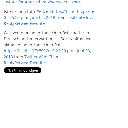
Twitter for Android
Reply
Retweet
Favorite
Ist er schon fott?
#effzeh
https://t.co/lr0toprx4e
01:05:30 p.m. Juni 05, 2018
from
Hootsuite Inc.
Reply
Retweet
Favorite
Was von dem amerikanischen Botschafter in
Deutschland zu erwarten ist. Der Habitus der
aktuellen amerikanischen Pol…
https://t.co/L1cYZc8S9O
10:22:50 p.m. Juni 03,
2018
from
Twitter Web Client
Reply
Retweet
Favorite